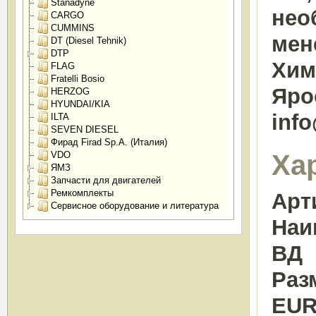
Stanadyne
нео
CARGO
CUMMINS
мен
DT (Diesel Tehnik)
DTP
Химк
FLAG
Fratelli Bosio
Яро
HERZOG
HYUNDAI/KIA
inf
ILTA
SEVEN DIESEL
Фирад Firad Sp.A. (Италия)
Ха
VDO
ЯМЗ
Запчасти для двигателей
Ремкомплекты
Арт
Сервисное оборудование и литература
Наи
ВД
Раз
EUR