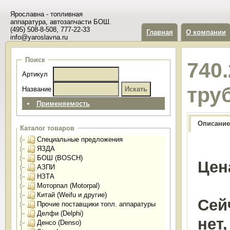
Ярославна - топливная
аппаратура, автозапчасти БОШ.
(495) 508-8-508, 777-22-33
Главная
О компании
info@yaroslavna.ru
Поиск
740
Артикул
тру
Название
Применяемость
Описание
Каталог товаров
Специальные предложения
ЯЗДА
БОШ (BOSCH)
Цен
АЗПИ
НЗТА
Моторпал (Motorpal)
Китай (Weifu и другие)
Сей
Прочие поставщики топл. аппаратуры
Делфи (Delphi)
нет
Денсо (Denso)