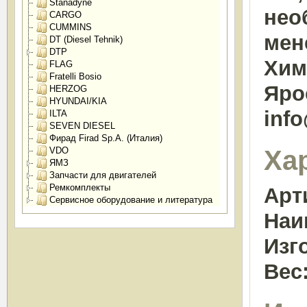
Stanadyne
нео
CARGO
CUMMINS
мен
DT (Diesel Tehnik)
DTP
Химк
FLAG
Fratelli Bosio
Яро
HERZOG
HYUNDAI/KIA
inf
ILTA
SEVEN DIESEL
Фирад Firad Sp.A. (Италия)
Ха
VDO
ЯМЗ
Запчасти для двигателей
Ремкомплекты
Арт
Сервисное оборудование и литература
Наи
Изг
Вес