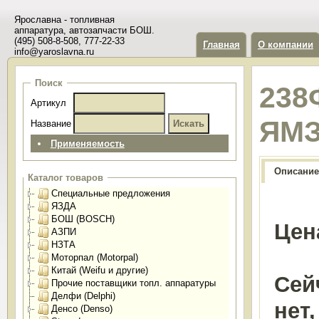
Ярославна - топливная
аппаратура, автозапчасти БОШ.
(495) 508-8-508, 777-22-33
Главная
О компании
info@yaroslavna.ru
Поиск
238
Артикул
ЯМ
Название
Применяемость
Описание
Каталог товаров
Специальные предложения
ЯЗДА
БОШ (BOSCH)
Цен
АЗПИ
НЗТА
Моторпал (Motorpal)
Китай (Weifu и другие)
Сей
Прочие поставщики топл. аппаратуры
Делфи (Delphi)
нет
Денсо (Denso)