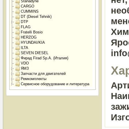
Stanadyne
CARGO
нео
CUMMINS
DT (Diesel Tehnik)
мен
DTP
FLAG
Химк
Fratelli Bosio
HERZOG
Яро
HYUNDAI/KIA
ILTA
inf
SEVEN DIESEL
Фирад Firad Sp.A. (Италия)
VDO
Ха
ЯМЗ
Запчасти для двигателей
Ремкомплекты
Арт
Сервисное оборудование и литература
Наи
заж
Изг