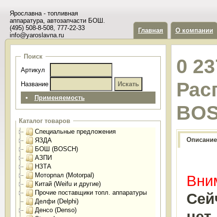
Ярославна - топливная
аппаратура, автозапчасти БОШ.
(495) 508-8-508, 777-22-33
Главная
О компании
info@yaroslavna.ru
Поиск
0 23
Артикул
Рас
Название
Применяемость
BO
Каталог товаров
Специальные предложения
Описание
ЯЗДА
БОШ (BOSCH)
АЗПИ
НЗТА
Моторпал (Motorpal)
Вним
Китай (Weifu и другие)
Прочие поставщики топл. аппаратуры
Сей
Делфи (Delphi)
Денсо (Denso)
нет