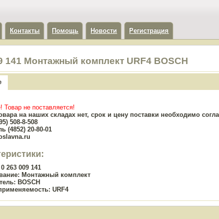
Контакты
Помощь
Новости
Регистрация
09 141 Монтажный комплект URF4 BOSCH
е
! Товар не поставляется!
овара на наших складах нет, срок и цену поставки необходимо сог
5) 508-8-508
ь (4852) 20-80-01
oslavna.ru
теристики:
0 263 009 141
вание:
Монтажный комплект
тель:
BOSCH
применяемость:
URF4