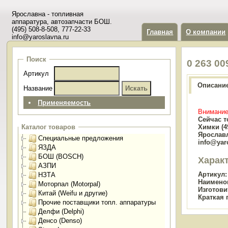
Ярославна - топливная
аппаратура, автозапчасти БОШ.
(495) 508-8-508, 777-22-33
Главная
О компании
info@yaroslavna.ru
Поиск
0 263 0
Артикул
Описани
Название
Применяемость
Внимание
Сейчас т
Химки (49
Каталог товаров
Ярославл
Специальные предложения
info@yar
ЯЗДА
БОШ (BOSCH)
Харак
АЗПИ
Артикул:
НЗТА
Наимено
Моторпал (Motorpal)
Изготови
Китай (Weifu и другие)
Краткая 
Прочие поставщики топл. аппаратуры
Делфи (Delphi)
Денсо (Denso)