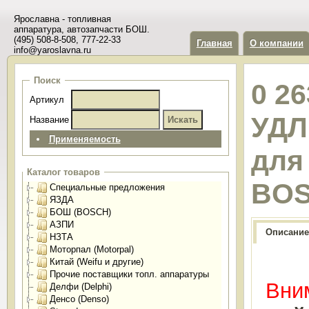
Ярославна - топливная
аппаратура, автозапчасти БОШ.
(495) 508-8-508, 777-22-33
Главная
О компании
info@yaroslavna.ru
Поиск
0 2
Артикул
УДЛ
Название
Применяемость
для
Каталог товаров
BO
Специальные предложения
ЯЗДА
БОШ (BOSCH)
АЗПИ
Описание
НЗТА
Моторпал (Motorpal)
Китай (Weifu и другие)
Прочие поставщики топл. аппаратуры
Вним
Делфи (Delphi)
Денсо (Denso)