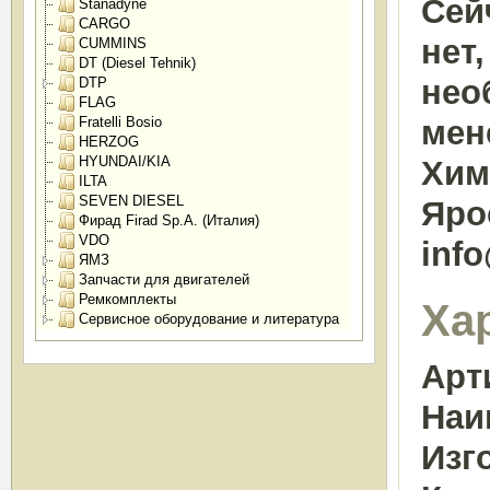
Сей
Stanadyne
CARGO
нет
CUMMINS
DT (Diesel Tehnik)
нео
DTP
FLAG
мен
Fratelli Bosio
HERZOG
HYUNDAI/KIA
Химк
ILTA
SEVEN DIESEL
Яро
Фирад Firad Sp.A. (Италия)
VDO
inf
ЯМЗ
Запчасти для двигателей
Ремкомплекты
Ха
Сервисное оборудование и литература
Арт
Наи
Изг