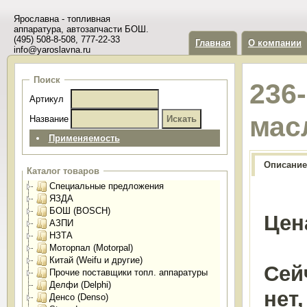
Ярославна - топливная
аппаратура, автозапчасти БОШ.
(495) 508-8-508, 777-22-33
Главная
О компании
info@yaroslavna.ru
Поиск
236
Артикул
мас
Название
Применяемость
Описание
Каталог товаров
Специальные предложения
ЯЗДА
БОШ (BOSCH)
Цен
АЗПИ
НЗТА
Моторпал (Motorpal)
Китай (Weifu и другие)
Сей
Прочие поставщики топл. аппаратуры
Делфи (Delphi)
нет
Денсо (Denso)