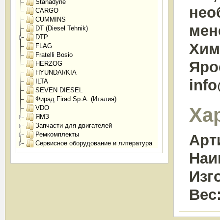
Stanadyne
нео
CARGO
CUMMINS
мен
DT (Diesel Tehnik)
DTP
Химк
FLAG
Fratelli Bosio
Яро
HERZOG
HYUNDAI/KIA
inf
ILTA
SEVEN DIESEL
Фирад Firad Sp.A. (Италия)
Ха
VDO
ЯМЗ
Запчасти для двигателей
Ремкомплекты
Арт
Сервисное оборудование и литература
Наи
Изг
Вес