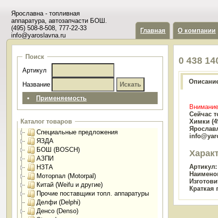
Ярославна - топливная
аппаратура, автозапчасти БОШ.
(495) 508-8-508, 777-22-33
Главная
О компании
info@yaroslavna.ru
Поиск
0 438 1
Артикул
Описани
Название
Применяемость
Внимание
Сейчас т
Химки (49
Каталог товаров
Ярославл
Специальные предложения
info@yar
ЯЗДА
БОШ (BOSCH)
Харак
АЗПИ
Артикул:
НЗТА
Наимено
Моторпал (Motorpal)
Изготови
Китай (Weifu и другие)
Краткая 
Прочие поставщики топл. аппаратуры
Делфи (Delphi)
Денсо (Denso)