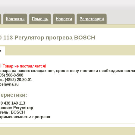
Контакты
Помощь
Новости
Регистрация
40 113 Регулятор прогрева BOSCH
е
! Товар не поставляется!
овара на наших складах нет, срок и цену поставки необходимо сог
5) 508-8-508
ь (4852) 20-80-01
oslavna.ru
теристики:
0 438 140 113
вание:
Регулятор
тель:
BOSCH
применяемость:
прогрева