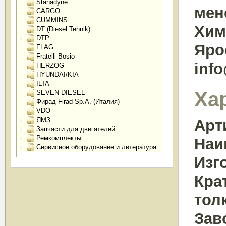
Stanadyne
мен
CARGO
CUMMINS
Химк
DT (Diesel Tehnik)
DTP
Яро
FLAG
Fratelli Bosio
inf
HERZOG
HYUNDAI/KIA
ILTA
Ха
SEVEN DIESEL
Фирад Firad Sp.A. (Италия)
VDO
ЯМЗ
Арт
Запчасти для двигателей
Ремкомплекты
Наи
Сервисное оборудование и литература
Изг
Кра
тол
Зав