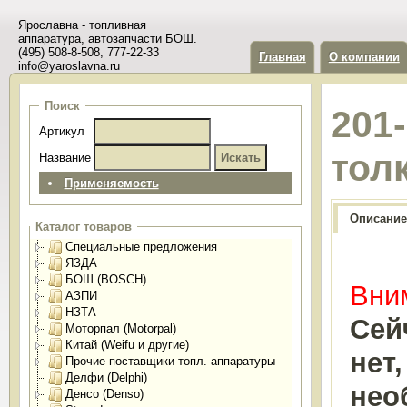
Ярославна - топливная
аппаратура, автозапчасти БОШ.
(495) 508-8-508, 777-22-33
Главная
О компании
info@yaroslavna.ru
Поиск
201
Артикул
тол
Название
Применяемость
Описание
Каталог товаров
Специальные предложения
ЯЗДА
БОШ (BOSCH)
Вним
АЗПИ
НЗТА
Сей
Моторпал (Motorpal)
Китай (Weifu и другие)
нет
Прочие поставщики топл. аппаратуры
Делфи (Delphi)
нео
Денсо (Denso)