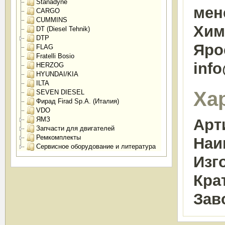
Stanadyne
мен
CARGO
CUMMINS
Химк
DT (Diesel Tehnik)
DTP
Яро
FLAG
Fratelli Bosio
inf
HERZOG
HYUNDAI/KIA
ILTA
Ха
SEVEN DIESEL
Фирад Firad Sp.A. (Италия)
VDO
ЯМЗ
Арт
Запчасти для двигателей
Ремкомплекты
Наи
Сервисное оборудование и литература
Изг
Кра
Зав