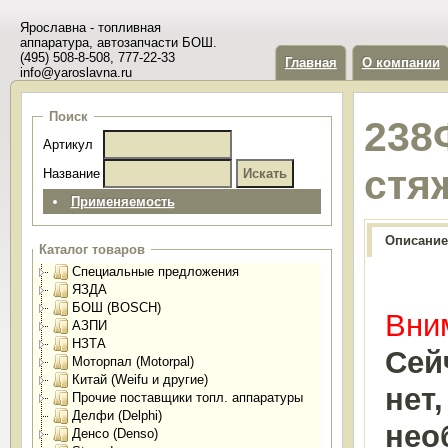
Ярославна - топливная
аппаратура, автозапчасти БОШ.
(495) 508-8-508, 777-22-33
Главная
О компании
info@yaroslavna.ru
Поиск
238
Артикул
стя
Название
Применяемость
Описание
Каталог товаров
Специальные предложения
ЯЗДА
БОШ (BOSCH)
Вним
АЗПИ
НЗТА
Сей
Моторпал (Motorpal)
Китай (Weifu и другие)
нет
Прочие поставщики топл. аппаратуры
Делфи (Delphi)
нео
Денсо (Denso)