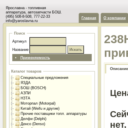
Ярославна - топливная
аппаратура, автозапчасти БОШ.
(495) 508-8-508, 777-22-33
Главная
О компании
info@yaroslavna.ru
Поиск
238
Артикул
при
Название
Применяемость
Описание
Каталог товаров
Специальные предложения
ЯЗДА
БОШ (BOSCH)
Цен
АЗПИ
НЗТА
Моторпал (Motorpal)
Китай (Weifu и другие)
Сей
Прочие поставщики топл. аппаратуры
Делфи (Delphi)
нет
Денсо (Denso)