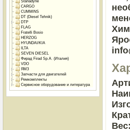
Stanadyne
нео
CARGO
CUMMINS
мен
DT (Diesel Tehnik)
DTP
Химк
FLAG
Fratelli Bosio
Яро
HERZOG
HYUNDAI/KIA
inf
ILTA
SEVEN DIESEL
Фирад Firad Sp.A. (Италия)
Ха
VDO
ЯМЗ
Запчасти для двигателей
Ремкомплекты
Арт
Сервисное оборудование и литература
Наи
Изг
Кра
Вес