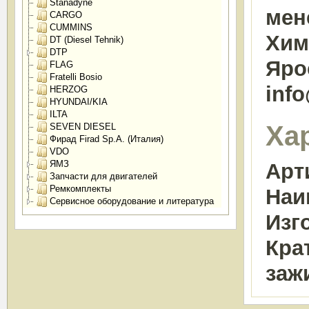
Stanadyne
мен
CARGO
CUMMINS
Химк
DT (Diesel Tehnik)
DTP
Яро
FLAG
Fratelli Bosio
inf
HERZOG
HYUNDAI/KIA
ILTA
Ха
SEVEN DIESEL
Фирад Firad Sp.A. (Италия)
VDO
ЯМЗ
Арт
Запчасти для двигателей
Ремкомплекты
Наи
Сервисное оборудование и литература
Изг
Кра
заж