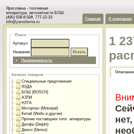
Ярославна - топливная
аппаратура, автозапчасти БОШ.
(495) 508-8-508, 777-22-33
Главная
О компании
info@yaroslavna.ru
Поиск
1 2
Артикул
рас
Название
Применяемость
Описание
Каталог товаров
Специальные предложения
ЯЗДА
БОШ (BOSCH)
Вним
АЗПИ
НЗТА
Сей
Моторпал (Motorpal)
Китай (Weifu и другие)
нет
Прочие поставщики топл. аппаратуры
Делфи (Delphi)
нео
Денсо (Denso)