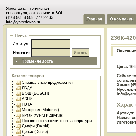
Ярославна - топливная
аппаратура, автозапчасти БОШ.
(495) 508-8-508, 777-22-33
Главная
О компании
info@yaroslavna.ru
Поиск
236К-42
Артикул
Описание
Название
Применяемость
Цена:
166
Сейчас т
Каталог товаров
согласов
Специальные предложения
Химки (49
ЯЗДА
Ярославль
БОШ (BOSCH)
info@yaro
АЗПИ
Характ
НЗТА
Моторпал (Motorpal)
Артикул:
Китай (Weifu и другие)
Наименов
Прочие поставщики топл. аппаратуры
Изготови
Делфи (Delphi)
Денсо (Denso)