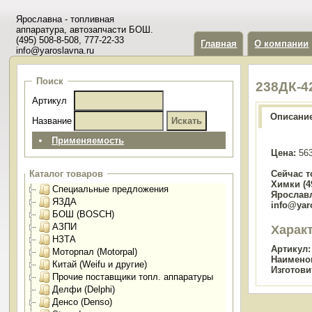
Ярославна - топливная
аппаратура, автозапчасти БОШ.
(495) 508-8-508, 777-22-33
Главная
О компании
info@yaroslavna.ru
Поиск
238ДК-4
Артикул
Описани
Название
Применяемость
Цена:
563
Сейчас т
Каталог товаров
Химки (49
Специальные предложения
Ярославл
ЯЗДА
info@yar
БОШ (BOSCH)
АЗПИ
Харак
НЗТА
Артикул:
Моторпал (Motorpal)
Наимено
Китай (Weifu и другие)
Изготови
Прочие поставщики топл. аппаратуры
Делфи (Delphi)
Денсо (Denso)