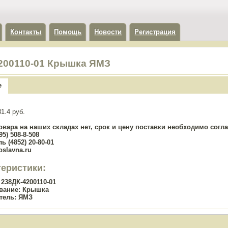
Контакты
Помощь
Новости
Регистрация
200110-01 Крышка ЯМЗ
е
1.4 руб.
овара на наших складах нет, срок и цену поставки необходимо сог
5) 508-8-508
ь (4852) 20-80-01
oslavna.ru
теристики:
238ДК-4200110-01
вание:
Крышка
тель:
ЯМЗ