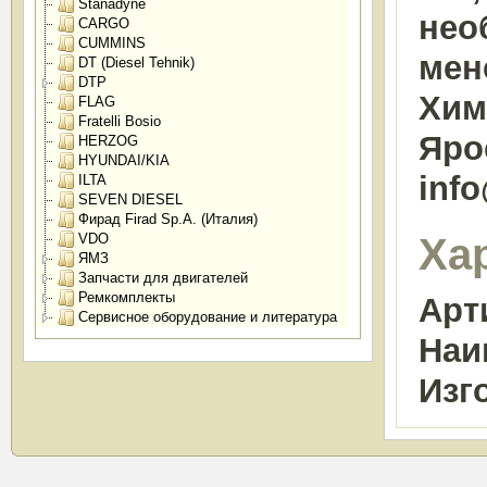
Stanadyne
нео
CARGO
CUMMINS
мен
DT (Diesel Tehnik)
DTP
Химк
FLAG
Fratelli Bosio
Яро
HERZOG
HYUNDAI/KIA
inf
ILTA
SEVEN DIESEL
Фирад Firad Sp.A. (Италия)
Ха
VDO
ЯМЗ
Запчасти для двигателей
Ремкомплекты
Арт
Сервисное оборудование и литература
Наи
Изг