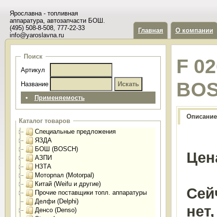
Ярославна - топливная
аппаратура, автозапчасти БОШ.
(495) 508-8-508, 777-22-33
Главная
О компании
info@yaroslavna.ru
Поиск
F 0
Артикул
BO
Название
Применяемость
Описание
Каталог товаров
Специальные предложения
ЯЗДА
БОШ (BOSCH)
Цен
АЗПИ
НЗТА
Моторпал (Motorpal)
Китай (Weifu и другие)
Сей
Прочие поставщики топл. аппаратуры
Делфи (Delphi)
нет
Денсо (Denso)