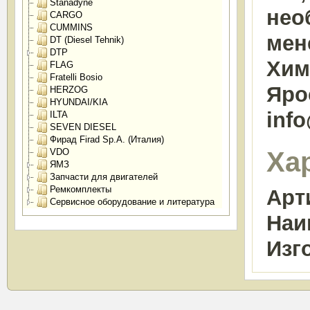
Stanadyne
нео
CARGO
CUMMINS
мен
DT (Diesel Tehnik)
DTP
Химк
FLAG
Fratelli Bosio
Яро
HERZOG
HYUNDAI/KIA
inf
ILTA
SEVEN DIESEL
Фирад Firad Sp.A. (Италия)
Ха
VDO
ЯМЗ
Запчасти для двигателей
Ремкомплекты
Арт
Сервисное оборудование и литература
Наи
Изг