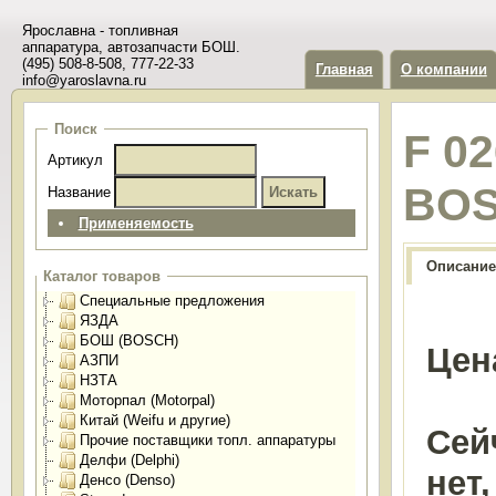
Ярославна - топливная
аппаратура, автозапчасти БОШ.
(495) 508-8-508, 777-22-33
Главная
О компании
info@yaroslavna.ru
Поиск
F 0
Артикул
BO
Название
Применяемость
Описание
Каталог товаров
Специальные предложения
ЯЗДА
БОШ (BOSCH)
Цен
АЗПИ
НЗТА
Моторпал (Motorpal)
Китай (Weifu и другие)
Сей
Прочие поставщики топл. аппаратуры
Делфи (Delphi)
нет
Денсо (Denso)