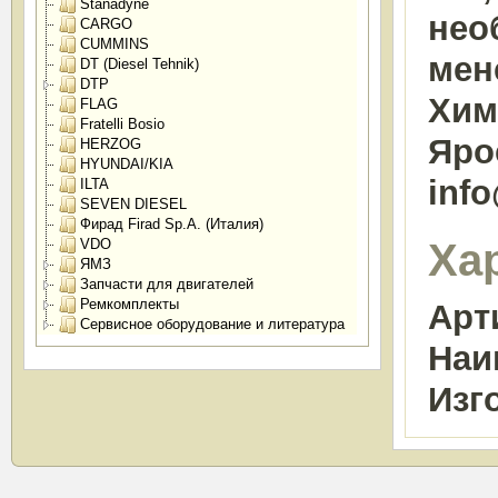
Stanadyne
нео
CARGO
CUMMINS
мен
DT (Diesel Tehnik)
DTP
Химк
FLAG
Fratelli Bosio
Яро
HERZOG
HYUNDAI/KIA
inf
ILTA
SEVEN DIESEL
Фирад Firad Sp.A. (Италия)
Ха
VDO
ЯМЗ
Запчасти для двигателей
Ремкомплекты
Арт
Сервисное оборудование и литература
Наи
Изг