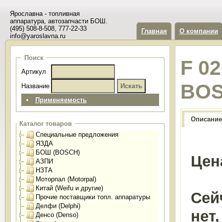
Ярославна - топливная
аппаратура, автозапчасти БОШ.
(495) 508-8-508, 777-22-33
Главная
О компании
info@yaroslavna.ru
Поиск
F 0
Артикул
BO
Название
Применяемость
Описание
Каталог товаров
Специальные предложения
ЯЗДА
БОШ (BOSCH)
Цен
АЗПИ
НЗТА
Моторпал (Motorpal)
Китай (Weifu и другие)
Сей
Прочие поставщики топл. аппаратуры
Делфи (Delphi)
нет
Денсо (Denso)