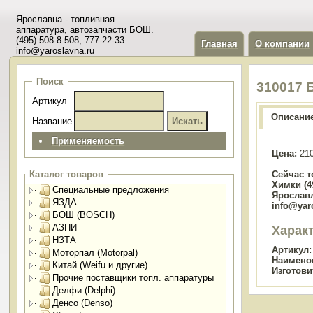
Ярославна - топливная
аппаратура, автозапчасти БОШ.
(495) 508-8-508, 777-22-33
Главная
О компании
info@yaroslavna.ru
Поиск
310017 
Артикул
Описани
Название
Применяемость
Цена:
210
Сейчас т
Каталог товаров
Химки (49
Специальные предложения
Ярославл
ЯЗДА
info@yar
БОШ (BOSCH)
АЗПИ
Харак
НЗТА
Артикул:
Моторпал (Motorpal)
Наимено
Китай (Weifu и другие)
Изготови
Прочие поставщики топл. аппаратуры
Делфи (Delphi)
Денсо (Denso)