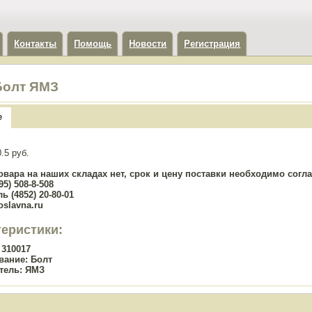
Контакты
Помощь
Новости
Регистрация
Болт ЯМЗ
е
.5 руб.
овара на наших складах нет, срок и цену поставки необходимо сог
5) 508-8-508
ь (4852) 20-80-01
oslavna.ru
теристики:
310017
вание:
Болт
тель:
ЯМЗ