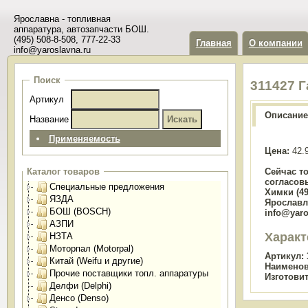
Ярославна - топливная
аппаратура, автозапчасти БОШ.
(495) 508-8-508, 777-22-33
Главная
О компании
info@yaroslavna.ru
Поиск
311427 
Артикул
Описание
Название
Применяемость
Цена:
42.
Сейчас т
Каталог товаров
согласов
Специальные предложения
Химки (49
ЯЗДА
Ярославль
БОШ (BOSCH)
info@yaro
АЗПИ
Характ
НЗТА
Моторпал (Motorpal)
Артикул:
Китай (Weifu и другие)
Наименов
Прочие поставщики топл. аппаратуры
Изготови
Делфи (Delphi)
Денсо (Denso)