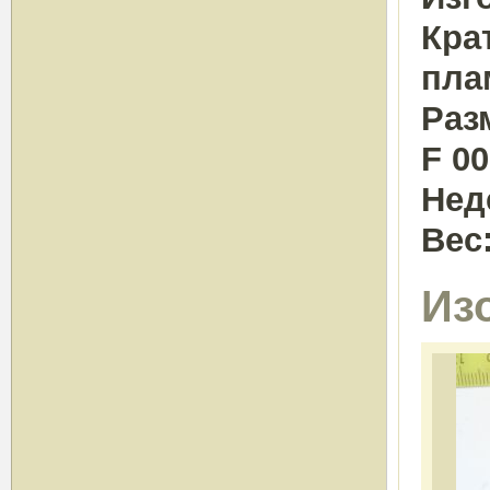
Кра
пла
Раз
F 00
Нед
Вес
Из