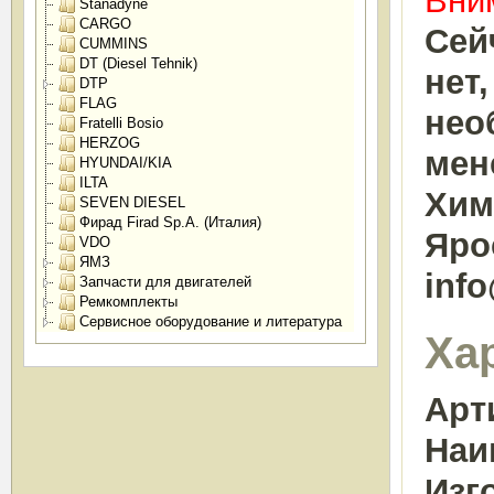
Вним
Stanadyne
CARGO
Сей
CUMMINS
DT (Diesel Tehnik)
нет
DTP
FLAG
нео
Fratelli Bosio
HERZOG
мен
HYUNDAI/KIA
ILTA
Химк
SEVEN DIESEL
Фирад Firad Sp.A. (Италия)
Яро
VDO
ЯМЗ
inf
Запчасти для двигателей
Ремкомплекты
Сервисное оборудование и литература
Ха
Арт
Наи
Изг