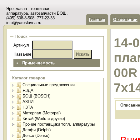
Ярославна - топливная
аппаратура, автозапчасти БОШ.
(495) 508-8-508, 777-22-33
Главная
О компании
info@yaroslavna.ru
Поиск
14-
Артикул
пла
Название
Применяемость
00R 
Каталог товаров
7х1
Специальные предложения
ЯЗДА
БОШ (BOSCH)
АЗПИ
Описание
НЗТА
Моторпал (Motorpal)
Китай (Weifu и другие)
Прочие поставщики топл. аппаратуры
Делфи (Delphi)
Денсо (Denso)