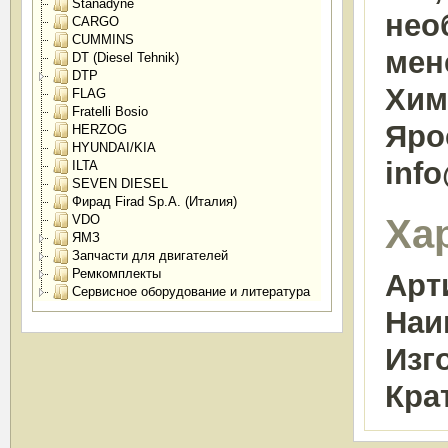
Stanadyne
нео
CARGO
CUMMINS
мен
DT (Diesel Tehnik)
DTP
Химк
FLAG
Fratelli Bosio
Яро
HERZOG
HYUNDAI/KIA
inf
ILTA
SEVEN DIESEL
Фирад Firad Sp.A. (Италия)
Ха
VDO
ЯМЗ
Запчасти для двигателей
Ремкомплекты
Арт
Сервисное оборудование и литература
Наи
Изг
Кра