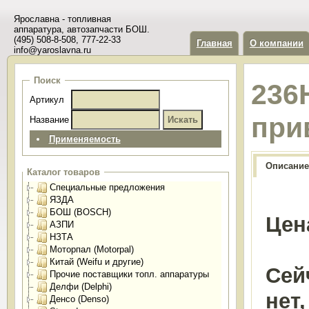
Ярославна - топливная
аппаратура, автозапчасти БОШ.
(495) 508-8-508, 777-22-33
Главная
О компании
info@yaroslavna.ru
Поиск
236
Артикул
при
Название
Применяемость
Описание
Каталог товаров
Специальные предложения
ЯЗДА
БОШ (BOSCH)
Цен
АЗПИ
НЗТА
Моторпал (Motorpal)
Китай (Weifu и другие)
Сей
Прочие поставщики топл. аппаратуры
Делфи (Delphi)
нет
Денсо (Denso)