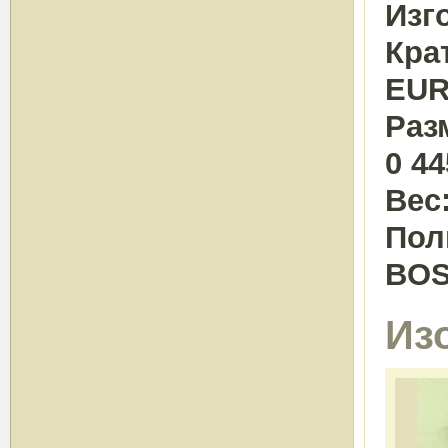
Изг
Кра
EUR
Раз
0 4
Вес
Пол
BO
Из