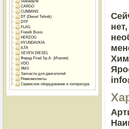
Stanadyne
CARGO
CUMMINS
Сей
DT (Diesel Tehnik)
DTP
нет
FLAG
Fratelli Bosio
нео
HERZOG
HYUNDAI/KIA
мен
ILTA
SEVEN DIESEL
Химк
Фирад Firad Sp.A. (Италия)
VDO
Яро
ЯМЗ
Запчасти для двигателей
inf
Ремкомплекты
Сервисное оборудование и литература
Ха
Арт
Наи