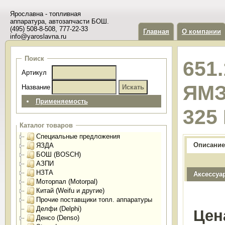
Ярославна - топливная
аппаратура, автозапчасти БОШ.
(495) 508-8-508, 777-22-33
Главная
О компании
info@yaroslavna.ru
Поиск
651
Артикул
ЯМЗ
Название
Применяемость
325
Каталог товаров
Специальные предложения
Описание
ЯЗДА
БОШ (BOSCH)
АЗПИ
НЗТА
Аксессуа
Моторпал (Motorpal)
Китай (Weifu и другие)
Прочие поставщики топл. аппаратуры
Делфи (Delphi)
Цен
Денсо (Denso)