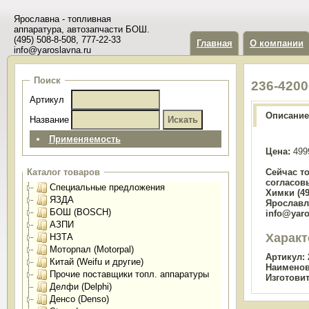
Ярославна - топливная
аппаратура, автозапчасти БОШ.
(495) 508-8-508, 777-22-33
Главная
О компании
info@yaroslavna.ru
Поиск
236-420
Артикул
Описание
Название
Применяемость
Цена:
499
Сейчас т
Каталог товаров
согласов
Специальные предложения
Химки (49
ЯЗДА
Ярославль
БОШ (BOSCH)
info@yaro
АЗПИ
Характ
НЗТА
Моторпал (Motorpal)
Артикул:
Китай (Weifu и другие)
Наименов
Прочие поставщики топл. аппаратуры
Изготови
Делфи (Delphi)
Денсо (Denso)