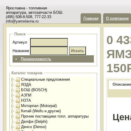
Ярославна - топливная
аппаратура, автозапчасти БОШ.
(495) 508-8-508, 777-22-33
Главная
О компании
info@yaroslavna.ru
Поиск
0 4
Артикул
ЯМЗ
Название
Применяемость
150
Каталог товаров
Специальные предложения
Описание
ЯЗДА
БОШ (BOSCH)
АЗПИ
НЗТА
Моторпал (Motorpal)
Китай (Weifu и другие)
Цен
Прочие поставщики топл. аппаратуры
Делфи (Delphi)
Денсо (Denso)