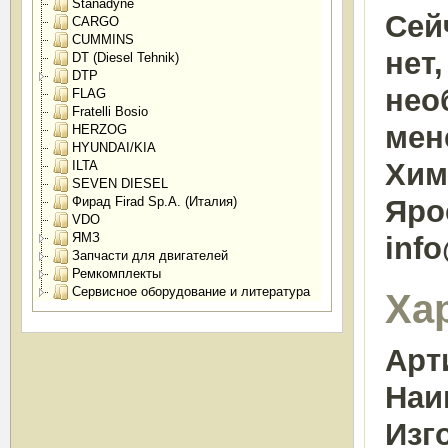
Stanadyne
Сей
CARGO
CUMMINS
нет
DT (Diesel Tehnik)
DTP
нео
FLAG
Fratelli Bosio
мен
HERZOG
HYUNDAI/KIA
Химк
ILTA
SEVEN DIESEL
Фирад Firad Sp.A. (Италия)
Яро
VDO
ЯМЗ
inf
Запчасти для двигателей
Ремкомплекты
Сервисное оборудование и литература
Ха
Арт
Наи
Изг