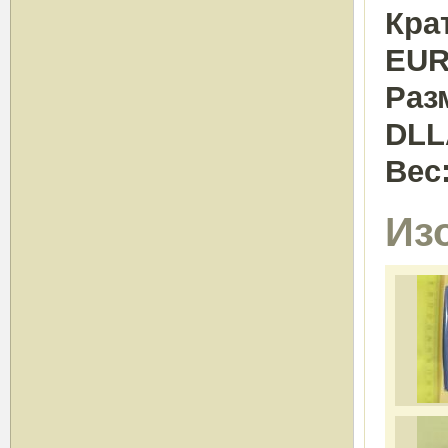
Кра
EUR
Раз
DLL
Вес
Из