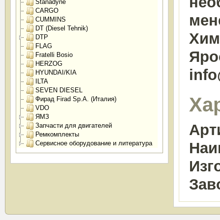
нео
Stanadyne
CARGO
мен
CUMMINS
DT (Diesel Tehnik)
Химк
DTP
FLAG
Яро
Fratelli Bosio
HERZOG
inf
HYUNDAI/KIA
ILTA
SEVEN DIESEL
Ха
Фирад Firad Sp.A. (Италия)
VDO
ЯМЗ
Арт
Запчасти для двигателей
Ремкомплекты
Сервисное оборудование и литература
Наи
Изг
Зав