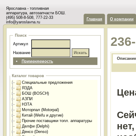
Ярославна - топливная
аппаратура, автозапчасти БОШ.
(495) 508-8-508, 777-22-33
Главная
О компании
info@yaroslavna.ru
Поиск
236
Артикул
Название
Описание
Применяемость
Каталог товаров
Специальные предложения
ЯЗДА
Цен
БОШ (BOSCH)
АЗПИ
НЗТА
Моторпал (Motorpal)
Сей
Китай (Weifu и другие)
Прочие поставщики топл. аппаратуры
нет
Делфи (Delphi)
Денсо (Denso)