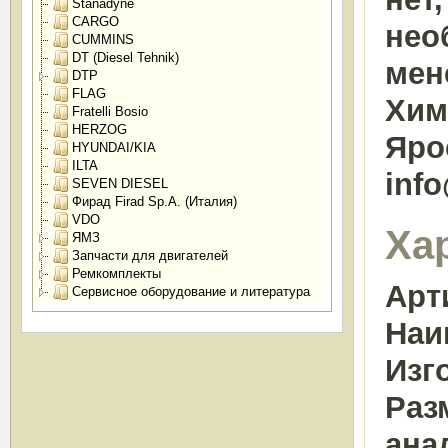
Stanadyne
CARGO
нео
CUMMINS
DT (Diesel Tehnik)
мен
DTP
FLAG
Химк
Fratelli Bosio
HERZOG
Яро
HYUNDAI/KIA
ILTA
inf
SEVEN DIESEL
Фирад Firad Sp.A. (Италия)
VDO
Ха
ЯМЗ
Запчасти для двигателей
Ремкомплекты
Арт
Сервисное оборудование и литература
Наи
Изг
Раз
ана