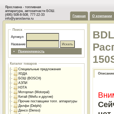
Ярославна - топливная
аппаратура, автозапчасти БОШ.
(495) 508-8-508, 777-22-33
Главная
О компании
info@yaroslavna.ru
Поиск
BDL
Артикул
Рас
Название
Применяемость
150
Каталог товаров
Специальные предложения
Описание
ЯЗДА
БОШ (BOSCH)
АЗПИ
НЗТА
Моторпал (Motorpal)
Вним
Китай (Weifu и другие)
Прочие поставщики топл. аппаратуры
Сей
Делфи (Delphi)
Денсо (Denso)
нет