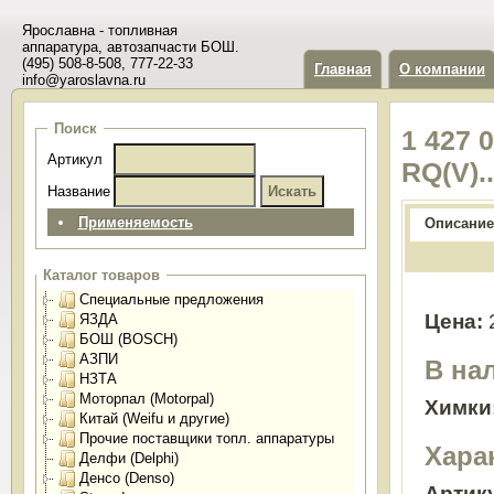
Ярославна - топливная
аппаратура, автозапчасти БОШ.
(495) 508-8-508, 777-22-33
Главная
О компании
info@yaroslavna.ru
Поиск
1 427 
Артикул
RQ(V).
Название
Применяемость
Описание
Каталог товаров
Специальные предложения
Цена:
ЯЗДА
БОШ (BOSCH)
АЗПИ
В на
НЗТА
Моторпал (Motorpal)
Химки
Китай (Weifu и другие)
Прочие поставщики топл. аппаратуры
Хара
Делфи (Delphi)
Денсо (Denso)
Артик