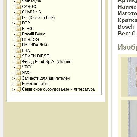
Stanadyne
Наиме
CARGO
CUMMINS
Изгот
DT (Diesel Tehnik)
Кратк
DTP
Bosch
FLAG
Вес:
0
Fratelli Bosio
HERZOG
HYUNDAI/KIA
Изоб
ILTA
SEVEN DIESEL
Фирад Firad Sp.A. (Италия)
VDO
ЯМЗ
Запчасти для двигателей
Ремкомплекты
Сервисное оборудование и литература