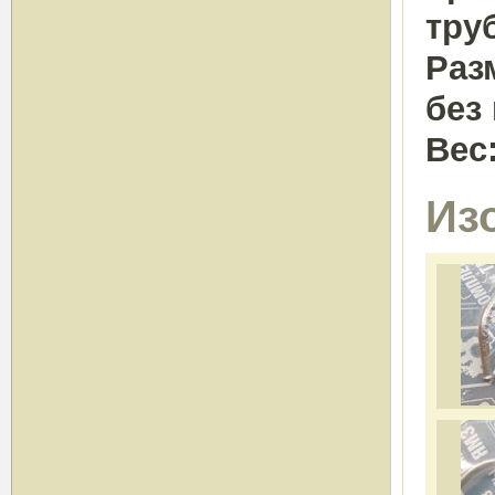
тру
Раз
без
Вес
Из