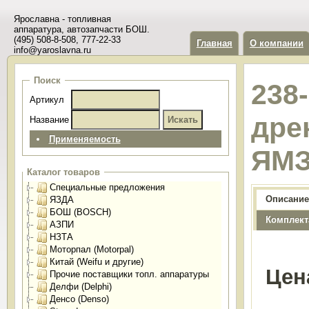
Ярославна - топливная
аппаратура, автозапчасти БОШ.
(495) 508-8-508, 777-22-33
Главная
О компании
info@yaroslavna.ru
Поиск
238
Артикул
дрен
Название
Применяемость
ЯМЗ
Каталог товаров
Специальные предложения
Описание
ЯЗДА
БОШ (BOSCH)
Комплект
АЗПИ
НЗТА
Моторпал (Motorpal)
Китай (Weifu и другие)
Цен
Прочие поставщики топл. аппаратуры
Делфи (Delphi)
Денсо (Denso)