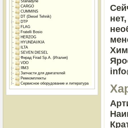
Stanadyne
Сей
CARGO
CUMMINS
нет
DT (Diesel Tehnik)
DTP
нео
FLAG
Fratelli Bosio
мен
HERZOG
HYUNDAI/KIA
ILTA
Химк
SEVEN DIESEL
Фирад Firad Sp.A. (Италия)
Яро
VDO
ЯМЗ
inf
Запчасти для двигателей
Ремкомплекты
Сервисное оборудование и литература
Ха
Арт
Наи
Кра