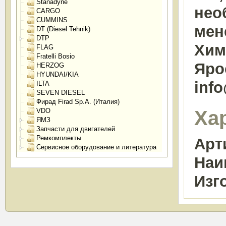
Stanadyne
нео
CARGO
CUMMINS
мен
DT (Diesel Tehnik)
DTP
Химк
FLAG
Fratelli Bosio
Яро
HERZOG
HYUNDAI/KIA
inf
ILTA
SEVEN DIESEL
Фирад Firad Sp.A. (Италия)
Ха
VDO
ЯМЗ
Запчасти для двигателей
Ремкомплекты
Арт
Сервисное оборудование и литература
Наи
Изг