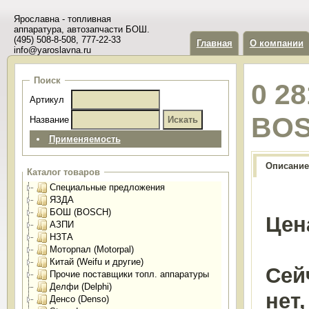
Ярославна - топливная
аппаратура, автозапчасти БОШ.
(495) 508-8-508, 777-22-33
Главная
О компании
info@yaroslavna.ru
Поиск
0 2
Артикул
BO
Название
Применяемость
Описание
Каталог товаров
Специальные предложения
ЯЗДА
БОШ (BOSCH)
Цен
АЗПИ
НЗТА
Моторпал (Motorpal)
Китай (Weifu и другие)
Сей
Прочие поставщики топл. аппаратуры
Делфи (Delphi)
нет
Денсо (Denso)