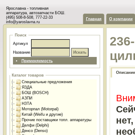
Ярославна - топливная
аппаратура, автозапчасти БОШ.
(495) 508-8-508, 777-22-33
Главная
О компании
info@yaroslavna.ru
Поиск
236
Артикул
цил
Название
Применяемость
Описание
Каталог товаров
Специальные предложения
ЯЗДА
БОШ (BOSCH)
Вним
АЗПИ
НЗТА
Сей
Моторпал (Motorpal)
Китай (Weifu и другие)
нет
Прочие поставщики топл. аппаратуры
Делфи (Delphi)
нео
Денсо (Denso)