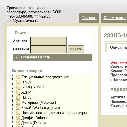
Ярославна - топливная
аппаратура, автозапчасти БОШ.
(495) 508-8-508, 777-22-33
Главная
О компании
info@yaroslavna.ru
Поиск
238НБ-1
Артикул
Описани
Название
Применяемость
Внимание
Сейчас т
Химки (49
Каталог товаров
Ярославл
Специальные предложения
info@yar
ЯЗДА
БОШ (BOSCH)
Харак
АЗПИ
Артикул:
НЗТА
Наимено
Моторпал (Motorpal)
Размер, 
Китай (Weifu и другие)
Прочие поставщики топл. аппаратуры
Делфи (Delphi)
Денсо (Denso)