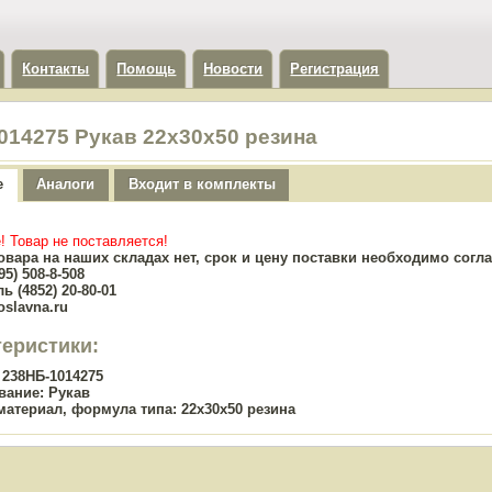
Контакты
Помощь
Новости
Регистрация
014275 Рукав 22х30х50 резина
е
Аналоги
Входит в комплекты
! Товар не поставляется!
овара на наших складах нет, срок и цену поставки необходимо сог
5) 508-8-508
ь (4852) 20-80-01
oslavna.ru
теристики:
238НБ-1014275
вание:
Рукав
материал, формула типа:
22х30х50 резина