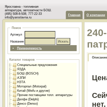
Ярославна - топливная
аппаратура, автозапчасти БОШ.
(495) 508-8-508, 777-22-33
Главная
О компании
info@yaroslavna.ru
Поиск
240
Артикул
пат
Название
Применяемость
Описание
Каталог товаров
Специальные предложения
ЯЗДА
БОШ (BOSCH)
Цен
АЗПИ
НЗТА
Моторпал (Motorpal)
Китай (Weifu и другие)
Сей
Прочие поставщики топл. аппаратуры
Делфи (Delphi)
нет
Денсо (Denso)