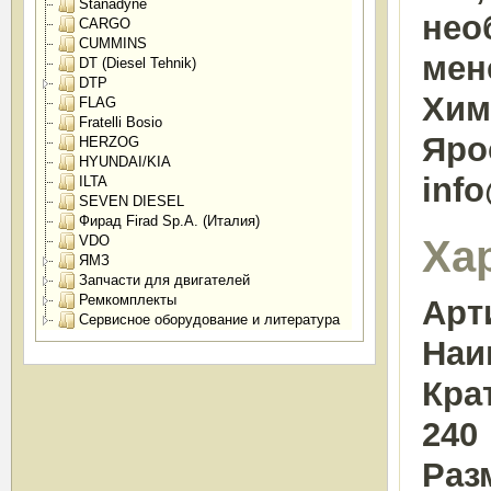
Stanadyne
нео
CARGO
CUMMINS
мен
DT (Diesel Tehnik)
DTP
Химк
FLAG
Fratelli Bosio
Яро
HERZOG
HYUNDAI/KIA
inf
ILTA
SEVEN DIESEL
Фирад Firad Sp.A. (Италия)
Ха
VDO
ЯМЗ
Запчасти для двигателей
Ремкомплекты
Арт
Сервисное оборудование и литература
Наи
Кра
240
Раз