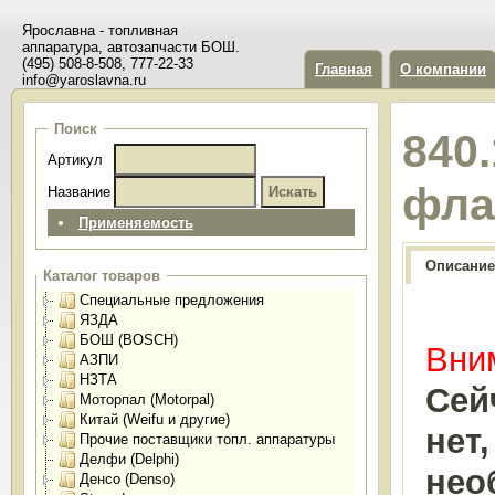
Ярославна - топливная
аппаратура, автозапчасти БОШ.
(495) 508-8-508, 777-22-33
Главная
О компании
info@yaroslavna.ru
Поиск
840
Артикул
фла
Название
Применяемость
Описание
Каталог товаров
Специальные предложения
ЯЗДА
БОШ (BOSCH)
Вним
АЗПИ
НЗТА
Сей
Моторпал (Motorpal)
Китай (Weifu и другие)
нет
Прочие поставщики топл. аппаратуры
Делфи (Delphi)
нео
Денсо (Denso)