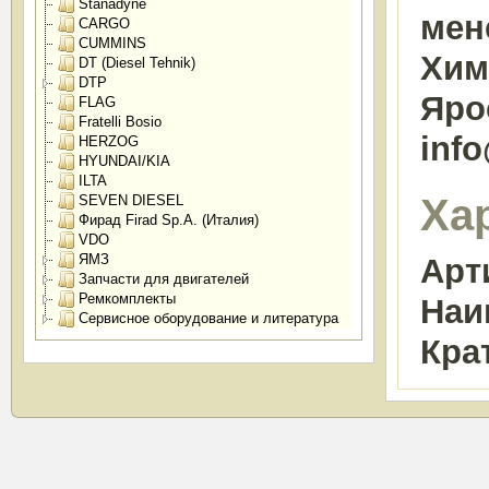
Stanadyne
мен
CARGO
CUMMINS
Химк
DT (Diesel Tehnik)
DTP
Яро
FLAG
Fratelli Bosio
inf
HERZOG
HYUNDAI/KIA
ILTA
Ха
SEVEN DIESEL
Фирад Firad Sp.A. (Италия)
VDO
ЯМЗ
Арт
Запчасти для двигателей
Ремкомплекты
Наи
Сервисное оборудование и литература
Кра