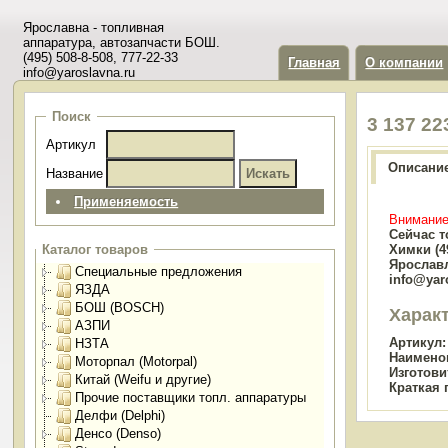
Ярославна - топливная
аппаратура, автозапчасти БОШ.
(495) 508-8-508, 777-22-33
Главная
О компании
info@yaroslavna.ru
Поиск
3 137 2
Артикул
Описани
Название
Применяемость
Внимание
Сейчас т
Химки (49
Каталог товаров
Ярославл
Специальные предложения
info@yar
ЯЗДА
БОШ (BOSCH)
Харак
АЗПИ
Артикул:
НЗТА
Наимено
Моторпал (Motorpal)
Изготови
Китай (Weifu и другие)
Краткая 
Прочие поставщики топл. аппаратуры
Делфи (Delphi)
Денсо (Denso)