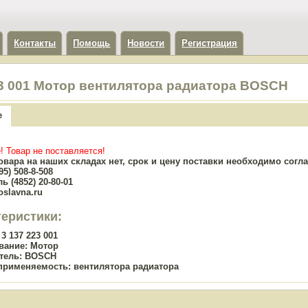
Контакты
Помощь
Новости
Регистрация
23 001 Мотор вентилятора радиатора BOSCH
е
! Товар не поставляется!
овара на наших складах нет, срок и цену поставки необходимо сог
5) 508-8-508
ь (4852) 20-80-01
oslavna.ru
теристики:
3 137 223 001
вание:
Мотор
тель:
BOSCH
применяемость:
вентилятора радиатора