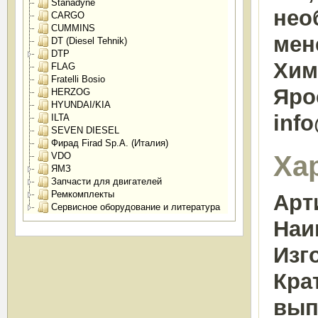
Stanadyne
нео
CARGO
CUMMINS
мен
DT (Diesel Tehnik)
DTP
Химк
FLAG
Fratelli Bosio
Яро
HERZOG
HYUNDAI/KIA
inf
ILTA
SEVEN DIESEL
Фирад Firad Sp.A. (Италия)
Ха
VDO
ЯМЗ
Запчасти для двигателей
Ремкомплекты
Арт
Сервисное оборудование и литература
Наи
Изг
Кра
вып