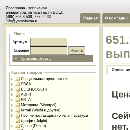
Ярославна - топливная
аппаратура, автозапчасти БОШ.
(495) 508-8-508, 777-22-33
Главная
О компании
info@yaroslavna.ru
Поиск
651
Артикул
вып
Название
Применяемость
Описание
Каталог товаров
Специальные предложения
ЯЗДА
БОШ (BOSCH)
Цен
АЗПИ
НЗТА
Моторпал (Motorpal)
Китай (Weifu и другие)
Сей
Прочие поставщики топл. аппаратуры
Делфи (Delphi)
нет
Денсо (Denso)