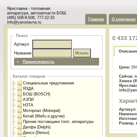
Ярославна - топливная
аппаратура, автозапчасти БОШ.
(495) 508-8-508, 777-22-33
Главная
О компании
info@yaroslavna.ru
Поиск
0 433 1
Артикул
Описани
Название
Применяемость
Цена:
584
Сейчас т
Каталог товаров
Химки (49
Специальные предложения
Ярославл
ЯЗДА
info@yar
БОШ (BOSCH)
АЗПИ
Харак
НЗТА
Артикул:
Моторпал (Motorpal)
Наимено
Китай (Weifu и другие)
Изготови
Прочие поставщики топл. аппаратуры
Размер, 
Делфи (Delphi)
Денсо (Denso)