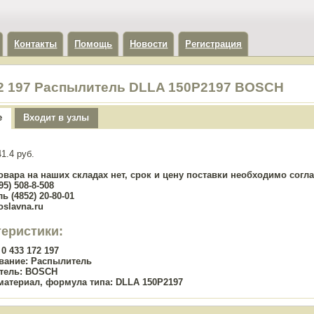
Контакты
Помощь
Новости
Регистрация
72 197 Распылитель DLLA 150P2197 BOSCH
е
Входит в узлы
1.4 руб.
овара на наших складах нет, срок и цену поставки необходимо сог
5) 508-8-508
ь (4852) 20-80-01
oslavna.ru
теристики:
0 433 172 197
вание:
Распылитель
тель:
BOSCH
материал, формула типа:
DLLA 150P2197