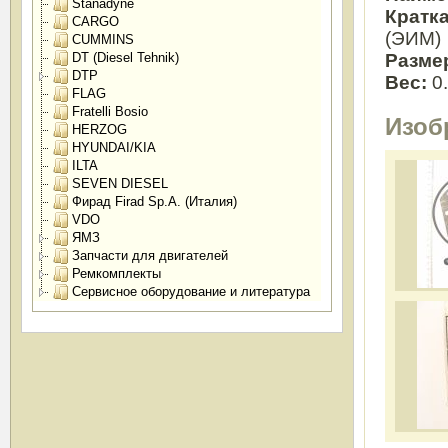
Stanadyne
Кратк
CARGO
(ЭИМ)
CUMMINS
Разме
DT (Diesel Tehnik)
DTP
Вес:
0
FLAG
Fratelli Bosio
Изоб
HERZOG
HYUNDAI/KIA
ILTA
SEVEN DIESEL
Фирад Firad Sp.A. (Италия)
VDO
ЯМЗ
Запчасти для двигателей
Ремкомплекты
Сервисное оборудование и литература