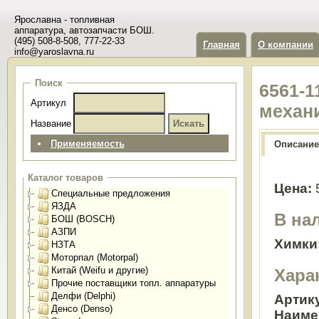
Ярославна - топливная
аппаратура, автозапчасти БОШ.
(495) 508-8-508, 777-22-33
Главная
О компании
info@yaroslavna.ru
Поиск
6561-1
Артикул
механ
Название
Применяемость
Описание
Каталог товаров
Цена:
Специальные предложения
ЯЗДА
В на
БОШ (BOSCH)
АЗПИ
Химки
НЗТА
Моторпал (Motorpal)
Китай (Weifu и другие)
Хара
Прочие поставщики топл. аппаратуры
Делфи (Delphi)
Артик
Денсо (Denso)
Наиме