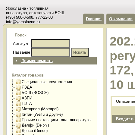
Ярославна - топливная
аппаратура, автозапчасти БОШ.
(495) 508-8-508, 777-22-33
Главная
О компании
info@yaroslavna.ru
Поиск
202
Артикул
рег
Название
Применяемость
172,
Каталог товаров
10 
Специальные предложения
ЯЗДА
БОШ (BOSCH)
АЗПИ
Описание
НЗТА
Моторпал (Motorpal)
Китай (Weifu и другие)
Входит в
Прочие поставщики топл. аппаратуры
Делфи (Delphi)
Денсо (Denso)