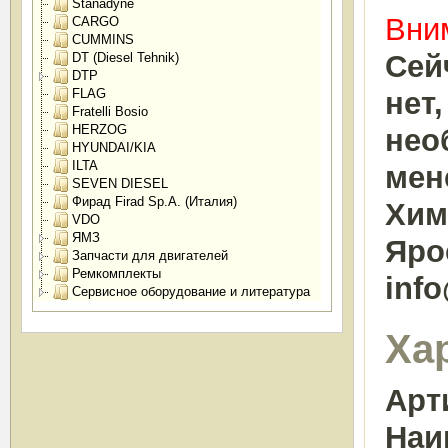
Stanadyne
Вним
CARGO
CUMMINS
Сей
DT (Diesel Tehnik)
DTP
FLAG
нет
Fratelli Bosio
HERZOG
нео
HYUNDAI/KIA
ILTA
мен
SEVEN DIESEL
Фирад Firad Sp.A. (Италия)
Химк
VDO
ЯМЗ
Яро
Запчасти для двигателей
Ремкомплекты
inf
Сервисное оборудование и литература
Ха
Арт
Наи