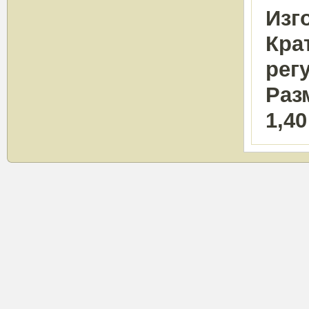
Изг
Кра
рег
Раз
1,40