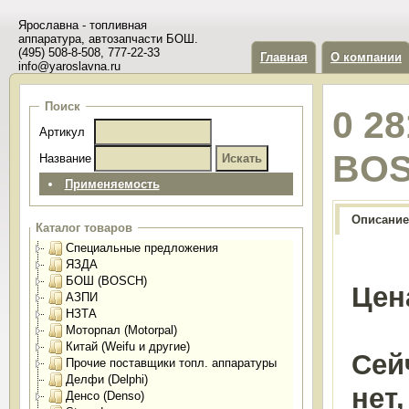
Ярославна - топливная
аппаратура, автозапчасти БОШ.
(495) 508-8-508, 777-22-33
Главная
О компании
info@yaroslavna.ru
Поиск
0 2
Артикул
BO
Название
Применяемость
Описание
Каталог товаров
Специальные предложения
ЯЗДА
БОШ (BOSCH)
Цен
АЗПИ
НЗТА
Моторпал (Motorpal)
Китай (Weifu и другие)
Сей
Прочие поставщики топл. аппаратуры
Делфи (Delphi)
нет
Денсо (Denso)