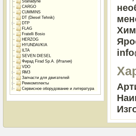
Stanadyne
нео
CARGO
CUMMINS
мен
DT (Diesel Tehnik)
DTP
Химк
FLAG
Fratelli Bosio
Яро
HERZOG
HYUNDAI/KIA
inf
ILTA
SEVEN DIESEL
Фирад Firad Sp.A. (Италия)
Ха
VDO
ЯМЗ
Запчасти для двигателей
Ремкомплекты
Арт
Сервисное оборудование и литература
Наи
Изг