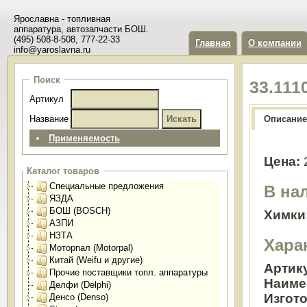
Ярославна - топливная
аппаратура, автозапчасти БОШ.
(495) 508-8-508, 777-22-33
Главная
О компании
info@yaroslavna.ru
Поиск
33.111
Артикул
Название
Описание
Применяемость
Цена:
Каталог товаров
Специальные предложения
В на
ЯЗДА
БОШ (BOSCH)
Химки
АЗПИ
НЗТА
Хара
Моторпал (Motorpal)
Китай (Weifu и другие)
Артик
Прочие поставщики топл. аппаратуры
Наиме
Делфи (Delphi)
Изгот
Денсо (Denso)