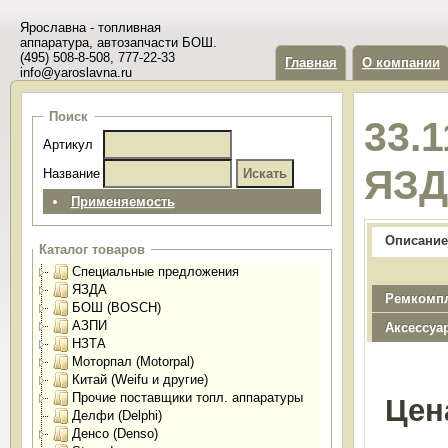
Ярославна - топливная
аппаратура, автозапчасти БОШ.
(495) 508-8-508, 777-22-33
Главная
О компании
info@yaroslavna.ru
Поиск
33.1
Артикул
ЯЗ
Название
Применяемость
Описание
Каталог товаров
Специальные предложения
ЯЗДА
Ремкомп
БОШ (BOSCH)
АЗПИ
Аксессуа
НЗТА
Моторпал (Motorpal)
Китай (Weifu и другие)
Прочие поставщики топл. аппаратуры
Цен
Делфи (Delphi)
Денсо (Denso)