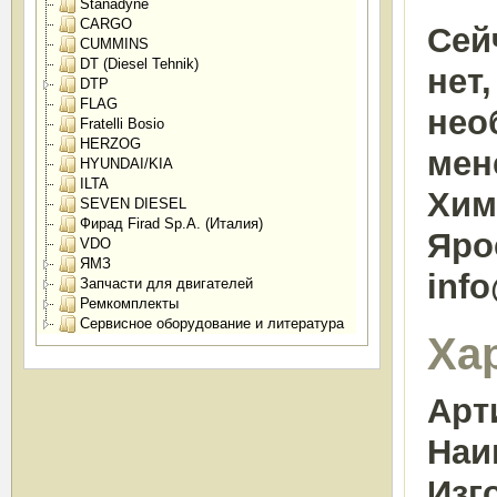
Stanadyne
CARGO
Сей
CUMMINS
DT (Diesel Tehnik)
нет
DTP
FLAG
нео
Fratelli Bosio
HERZOG
мен
HYUNDAI/KIA
ILTA
Химк
SEVEN DIESEL
Фирад Firad Sp.A. (Италия)
Яро
VDO
ЯМЗ
inf
Запчасти для двигателей
Ремкомплекты
Сервисное оборудование и литература
Ха
Арт
Наи
Изг