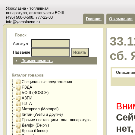
Ярославна - топливная
аппаратура, автозапчасти БОШ.
(495) 508-8-508, 777-22-33
Главная
О компании
info@yaroslavna.ru
Поиск
33.
Артикул
сб.
Название
Применяемость
Описание
Каталог товаров
Специальные предложения
ЯЗДА
БОШ (BOSCH)
АЗПИ
Вним
НЗТА
Моторпал (Motorpal)
Китай (Weifu и другие)
Сей
Прочие поставщики топл. аппаратуры
Делфи (Delphi)
нет
Денсо (Denso)