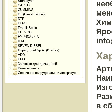
Stanadyne
нео
CARGO
CUMMINS
мен
DT (Diesel Tehnik)
DTP
Химк
FLAG
Fratelli Bosio
Яро
HERZOG
HYUNDAI/KIA
inf
ILTA
SEVEN DIESEL
Фирад Firad Sp.A. (Италия)
Ха
VDO
ЯМЗ
Запчасти для двигателей
Арт
Ремкомплекты
Сервисное оборудование и литература
Наи
Изг
Раз
в сб