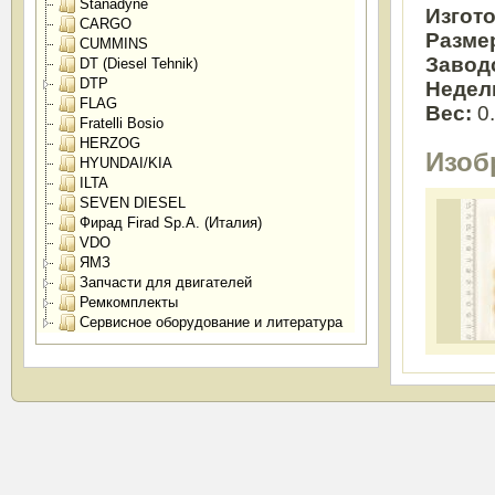
Stanadyne
Изгот
CARGO
Разме
CUMMINS
Завод
DT (Diesel Tehnik)
DTP
Недел
FLAG
Вес:
0
Fratelli Bosio
HERZOG
Изоб
HYUNDAI/KIA
ILTA
SEVEN DIESEL
Фирад Firad Sp.A. (Италия)
VDO
ЯМЗ
Запчасти для двигателей
Ремкомплекты
Сервисное оборудование и литература