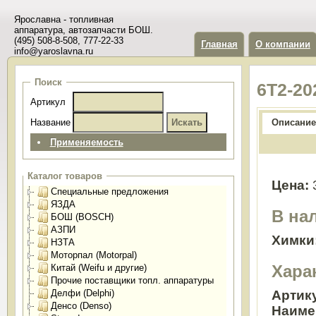
Ярославна - топливная
аппаратура, автозапчасти БОШ.
(495) 508-8-508, 777-22-33
Главная
О компании
info@yaroslavna.ru
Поиск
6Т2-20
Артикул
Название
Описание
Применяемость
Каталог товаров
Цена:
Специальные предложения
ЯЗДА
В на
БОШ (BOSCH)
АЗПИ
Химки
НЗТА
Моторпал (Motorpal)
Хара
Китай (Weifu и другие)
Прочие поставщики топл. аппаратуры
Делфи (Delphi)
Артик
Денсо (Denso)
Наиме