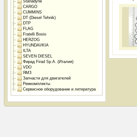
Stanadyne
CARGO
CUMMINS
DT (Diesel Tehnik)
DTP
FLAG
Fratelli Bosio
HERZOG
HYUNDAI/KIA
ILTA
SEVEN DIESEL
Фирад Firad Sp.A. (Италия)
VDO
ЯМЗ
Запчасти для двигателей
Ремкомплекты
Сервисное оборудование и литература