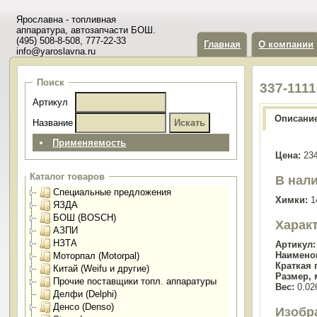
Ярославна - топливная
аппаратура, автозапчасти БОШ.
(495) 508-8-508, 777-22-33
Главная
О компании
info@yaroslavna.ru
Поиск
337-111
Артикул
Описани
Название
Применяемость
Цена:
234
Каталог товаров
В нали
Специальные предложения
Химки:
1
ЯЗДА
БОШ (BOSCH)
Харак
АЗПИ
НЗТА
Артикул:
Наимено
Моторпал (Motorpal)
Краткая 
Китай (Weifu и другие)
Размер, 
Прочие поставщики топл. аппаратуры
Вес:
0.026
Делфи (Delphi)
Денсо (Denso)
Изобр