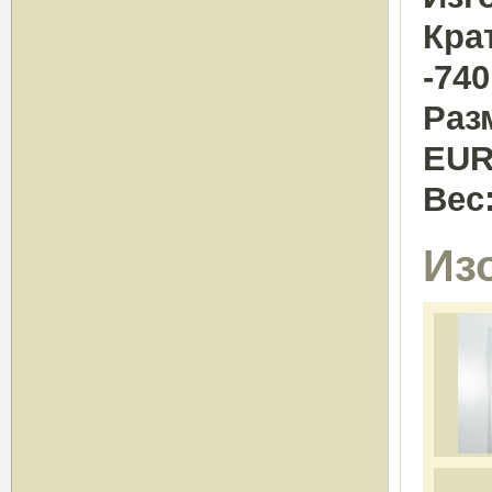
Кра
-740
Раз
EU
Вес
Из