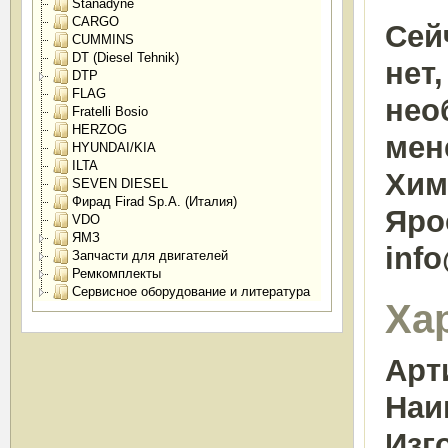
Stanadyne
CARGO
Сей
CUMMINS
DT (Diesel Tehnik)
нет
DTP
FLAG
нео
Fratelli Bosio
HERZOG
мен
HYUNDAI/KIA
ILTA
Химк
SEVEN DIESEL
Фирад Firad Sp.A. (Италия)
Яро
VDO
ЯМЗ
inf
Запчасти для двигателей
Ремкомплекты
Сервисное оборудование и литература
Ха
Арт
Наи
Изг