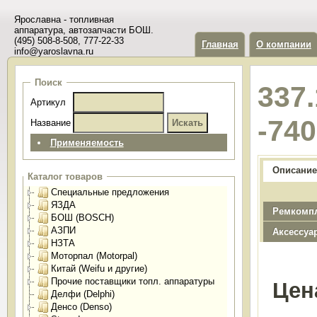
Ярославна - топливная
аппаратура, автозапчасти БОШ.
(495) 508-8-508, 777-22-33
Главная
О компании
info@yaroslavna.ru
Поиск
337
Артикул
-74
Название
Применяемость
Описание
Каталог товаров
Специальные предложения
ЯЗДА
Ремкомп
БОШ (BOSCH)
АЗПИ
Аксессуа
НЗТА
Моторпал (Motorpal)
Китай (Weifu и другие)
Прочие поставщики топл. аппаратуры
Цен
Делфи (Delphi)
Денсо (Denso)