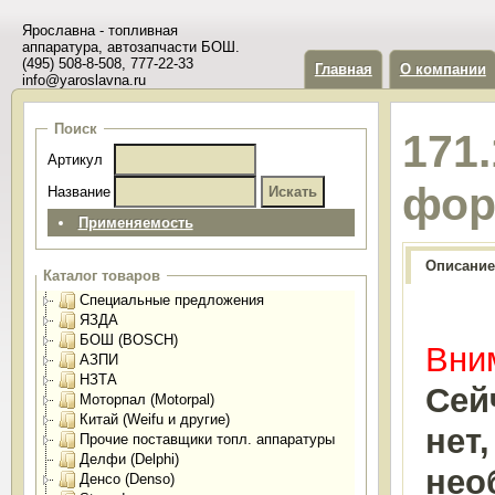
Ярославна - топливная
аппаратура, автозапчасти БОШ.
(495) 508-8-508, 777-22-33
Главная
О компании
info@yaroslavna.ru
Поиск
171
Артикул
фор
Название
Применяемость
Описание
Каталог товаров
Специальные предложения
ЯЗДА
БОШ (BOSCH)
Вним
АЗПИ
НЗТА
Сей
Моторпал (Motorpal)
Китай (Weifu и другие)
нет
Прочие поставщики топл. аппаратуры
Делфи (Delphi)
нео
Денсо (Denso)