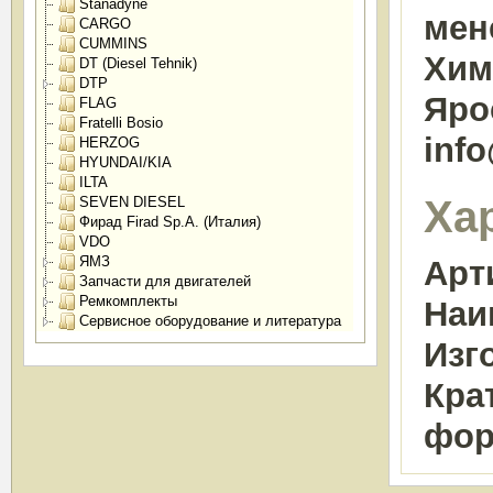
Stanadyne
мен
CARGO
CUMMINS
Химк
DT (Diesel Tehnik)
DTP
Яро
FLAG
Fratelli Bosio
inf
HERZOG
HYUNDAI/KIA
ILTA
Ха
SEVEN DIESEL
Фирад Firad Sp.A. (Италия)
VDO
ЯМЗ
Арт
Запчасти для двигателей
Ремкомплекты
Наи
Сервисное оборудование и литература
Изг
Кра
фор