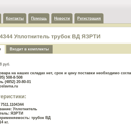
Контакты
Помощь
Новости
Регистрация
04344 Уплотнитель трубок ВД ЯЗРТИ
е
Входит в комплекты
8 руб.
овара на наших складах нет, срок и цену поставки необходимо сог
5) 508-8-508
ь (4852) 20-80-01
oslavna.ru
теристики:
7511.1104344
вание:
Уплотнитель
тель:
ЯЗРТИ
применяемость:
трубок ВД
14 кг.