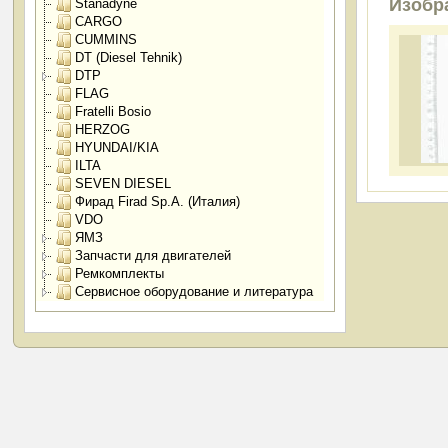
Изобр
Stanadyne
CARGO
CUMMINS
DT (Diesel Tehnik)
DTP
FLAG
Fratelli Bosio
HERZOG
HYUNDAI/KIA
ILTA
SEVEN DIESEL
Фирад Firad Sp.A. (Италия)
VDO
ЯМЗ
Запчасти для двигателей
Ремкомплекты
Сервисное оборудование и литература