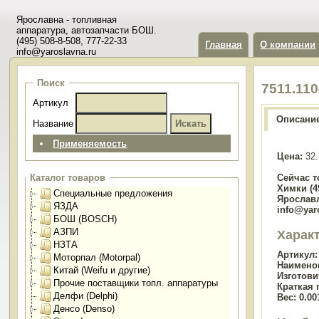
Ярославна - топливная
аппаратура, автозапчасти БОШ.
(495) 508-8-508, 777-22-33
Главная
О компании
info@yaroslavna.ru
Поиск
7511.11
Артикул
Описани
Название
Применяемость
Цена:
32.
Сейчас т
Каталог товаров
Химки (49
Специальные предложения
Ярославл
ЯЗДА
info@yar
БОШ (BOSCH)
АЗПИ
Харак
НЗТА
Артикул:
Моторпал (Motorpal)
Наимено
Китай (Weifu и другие)
Изготови
Прочие поставщики топл. аппаратуры
Краткая 
Делфи (Delphi)
Вес:
0.00
Денсо (Denso)