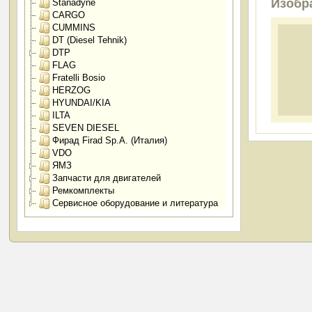
Изобр
Stanadyne
CARGO
CUMMINS
DT (Diesel Tehnik)
DTP
FLAG
Fratelli Bosio
HERZOG
HYUNDAI/KIA
ILTA
SEVEN DIESEL
Фирад Firad Sp.A. (Италия)
VDO
ЯМЗ
Запчасти для двигателей
Ремкомплекты
Сервисное оборудование и литература