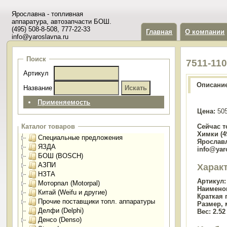
Ярославна - топливная
аппаратура, автозапчасти БОШ.
(495) 508-8-508, 777-22-33
Главная
О компании
info@yaroslavna.ru
Поиск
7511-11
Артикул
Описани
Название
Применяемость
Цена:
505
Сейчас т
Каталог товаров
Химки (49
Специальные предложения
Ярославл
ЯЗДА
info@yar
БОШ (BOSCH)
АЗПИ
Харак
НЗТА
Артикул:
Моторпал (Motorpal)
Наимено
Китай (Weifu и другие)
Краткая 
Прочие поставщики топл. аппаратуры
Размер, 
Делфи (Delphi)
Вес:
2.52 
Денсо (Denso)