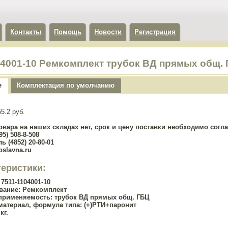
Контакты
Помощь
Новости
Регистрация
04001-10 Ремкомплект трубок ВД прямых общ.
е
Комплектация по умолчанию
5.2 руб.
овара на наших складах нет, срок и цену поставки необходимо сог
5) 508-8-508
ь (4852) 20-80-01
oslavna.ru
теристики:
7511-1104001-10
вание:
Ремкомплект
применяемость:
трубок ВД прямых общ. ГБЦ
материал, формула типа:
(+)РТИ+паронит
кг.