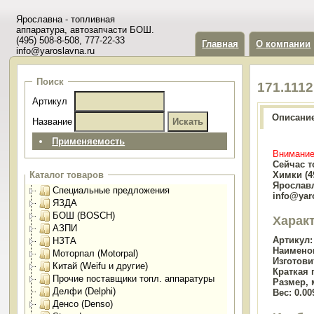
Ярославна - топливная
аппаратура, автозапчасти БОШ.
(495) 508-8-508, 777-22-33
Главная
О компании
info@yaroslavna.ru
Поиск
171.111
Артикул
Описани
Название
Применяемость
Внимание
Сейчас т
Химки (49
Каталог товаров
Ярославл
Специальные предложения
info@yar
ЯЗДА
БОШ (BOSCH)
Харак
АЗПИ
Артикул:
НЗТА
Наимено
Моторпал (Motorpal)
Изготови
Китай (Weifu и другие)
Краткая 
Прочие поставщики топл. аппаратуры
Размер, 
Делфи (Delphi)
Вес:
0.00
Денсо (Denso)