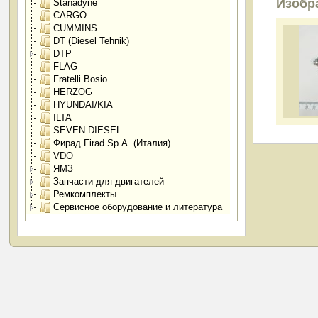
Изобр
Stanadyne
CARGO
CUMMINS
DT (Diesel Tehnik)
DTP
FLAG
Fratelli Bosio
HERZOG
HYUNDAI/KIA
ILTA
SEVEN DIESEL
Фирад Firad Sp.A. (Италия)
VDO
ЯМЗ
Запчасти для двигателей
Ремкомплекты
Сервисное оборудование и литература