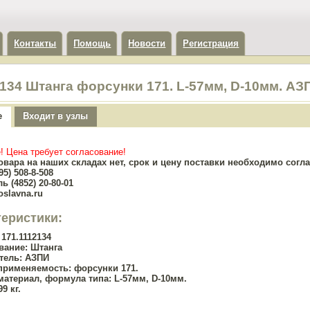
Контакты
Помощь
Новости
Регистрация
2134 Штанга форсунки 171. L-57мм, D-10мм. АЗ
е
Входит в узлы
! Цена требует согласование!
овара на наших складах нет, срок и цену поставки необходимо сог
5) 508-8-508
ь (4852) 20-80-01
oslavna.ru
теристики:
171.1112134
вание:
Штанга
тель:
АЗПИ
применяемость:
форсунки 171.
материал, формула типа:
L-57мм, D-10мм.
99 кг.