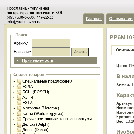
Ярославна - топливная
аппаратура, автозапчасти БОШ.
(495) 508-8-508, 777-22-33
Главная
О компании
info@yaroslavna.ru
Поиск
PP6M10P
Артикул
Описани
Название
Применяемость
Цена:
116
Каталог товаров
В нали
Специальные предложения
Химки:
1
ЯЗДА
БОШ (BOSCH)
Харак
АЗПИ
НЗТА
Артикул:
Наимено
Моторпал (Motorpal)
Изготови
Китай (Weifu и другие)
Краткая 
Прочие поставщики топл. аппаратуры
Вес:
13.16
Делфи (Delphi)
Денсо (Denso)
Изобр