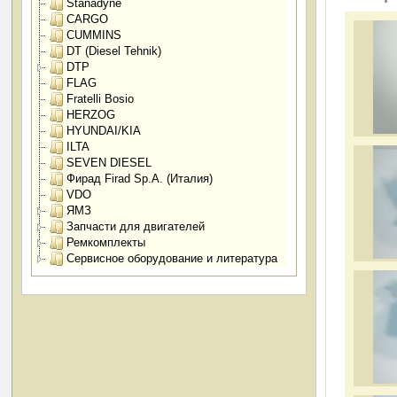
Stanadyne
CARGO
CUMMINS
DT (Diesel Tehnik)
DTP
FLAG
Fratelli Bosio
HERZOG
HYUNDAI/KIA
ILTA
SEVEN DIESEL
Фирад Firad Sp.A. (Италия)
VDO
ЯМЗ
Запчасти для двигателей
Ремкомплекты
Сервисное оборудование и литература