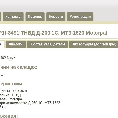
Контакты
Помощь
Новости
Регистрация
1f-3491 ТНВД Д-260.1С, МТЗ-1523 Motorpal
е
Аналоги
Состав узла, детали
Аксессуары (доп.товары)
402.3 руб.
чии на складах:
 шт.
теристики:
PP6M10P1f-3491
вание:
ТНВД
тель:
Motorpal
применяемость:
Д-260.1С, МТЗ-1523
 кг.
ажения: