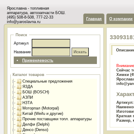
Ярославна - топливная
аппаратура, автозапчасти БОШ.
(495) 508-8-508, 777-22-33
Главная
О компании
info@yaroslavna.ru
Поиск
3309318
Артикул
Описани
Название
Применяемость
Внимание
Сейчас т
Химки (49
Каталог товаров
Ярославл
Специальные предложения
info@yar
ЯЗДА
БОШ (BOSCH)
Харак
АЗПИ
Артикул:
НЗТА
Наимено
Моторпал (Motorpal)
Изготови
Китай (Weifu и другие)
Краткая 
Прочие поставщики топл. аппаратуры
Размер, 
Делфи (Delphi)
Денсо (Denso)