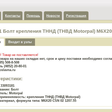
Контакты
Помощь
Новости
Регистрация
1 Болт крепления ТННД (ТНВД Motorpal) M6X20 
е
Входит в узлы
! Товар не поставляется!
овара на наших складах нет, срок и цену поставки необходимо сог
5) 508-8-508
ь (4852) 20-80-01
oslavna.ru
теристики:
33093181
вание:
Болт
тель:
Motorpal
применяемость:
крепления ТННД (ТНВД Motorpal)
материал, формула типа:
M6X20 CSN 02 1207.55